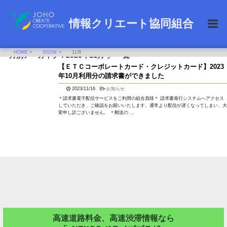
情報クリエート協同組合
HOME
>
2023年
>
11月
「 月別アーカイブ：2023年11月 」 一覧
【ＥＴＣコーポレートカード・クレジットカード】2023
年10月利用分の請求書ができました
2023/11/16
-
お知らせ
＊請求書電子配信サービスをご利用の組合員様＊ 請求書発行システムへアクセス
していただき、ご確認をお願いいたします。通常より配信が遅くなってしまい、大
変申し訳ございません。 ＊郵送の …
高速道路料金、高速渋滞情報なら