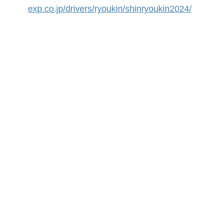
exp.co.jp/drivers/ryoukin/shinryoukin2024/